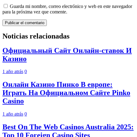
Guarda mi nombre, correo electrónico y web en este navegador
para la próxima vez que comente.
Noticias relacionadas
Официальный Сайт Онлайн-ставок И
Казино
1 año atrás
0
Онлайн Казино Пинко В европе:
Играть На Официальном Сайте Pinko
Casino
1 año atrás
0
Best On The Web Casinos Australia 2025:
Top 10 Foreign Casino Sites