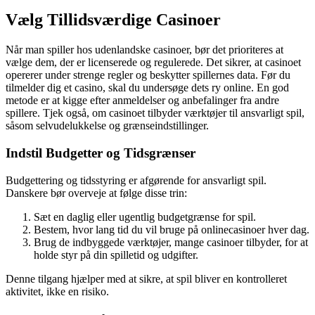
Vælg Tillidsværdige Casinoer
Når man spiller hos udenlandske casinoer, bør det prioriteres at
vælge dem, der er licenserede og regulerede. Det sikrer, at casinoet
opererer under strenge regler og beskytter spillernes data. Før du
tilmelder dig et casino, skal du undersøge dets ry online. En god
metode er at kigge efter anmeldelser og anbefalinger fra andre
spillere. Tjek også, om casinoet tilbyder værktøjer til ansvarligt spil,
såsom selvudelukkelse og grænseindstillinger.
Indstil Budgetter og Tidsgrænser
Budgettering og tidsstyring er afgørende for ansvarligt spil.
Danskere bør overveje at følge disse trin:
Sæt en daglig eller ugentlig budgetgrænse for spil.
Bestem, hvor lang tid du vil bruge på onlinecasinoer hver dag.
Brug de indbyggede værktøjer, mange casinoer tilbyder, for at
holde styr på din spilletid og udgifter.
Denne tilgang hjælper med at sikre, at spil bliver en kontrolleret
aktivitet, ikke en risiko.