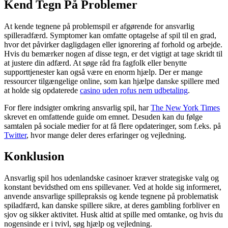
Kend Tegn På Problemer
At kende tegnene på problemspil er afgørende for ansvarlig
spilleradfærd. Symptomer kan omfatte optagelse af spil til en grad,
hvor det påvirker dagligdagen eller ignorering af forhold og arbejde.
Hvis du bemærker nogen af disse tegn, er det vigtigt at tage skridt til
at justere din adfærd. At søge råd fra fagfolk eller benytte
supporttjenester kan også være en enorm hjælp. Der er mange
ressourcer tilgængelige online, som kan hjælpe danske spillere med
at holde sig opdaterede
casino uden rofus nem udbetaling
.
For flere indsigter omkring ansvarlig spil, har
The New York Times
skrevet en omfattende guide om emnet. Desuden kan du følge
samtalen på sociale medier for at få flere opdateringer, som f.eks. på
Twitter
, hvor mange deler deres erfaringer og vejledning.
Konklusion
Ansvarlig spil hos udenlandske casinoer kræver strategiske valg og
konstant bevidsthed om ens spillevaner. Ved at holde sig informeret,
anvende ansvarlige spillepraksis og kende tegnene på problematisk
spiladfærd, kan danske spillere sikre, at deres gambling forbliver en
sjov og sikker aktivitet. Husk altid at spille med omtanke, og hvis du
nogensinde er i tvivl, søg hjælp og vejledning.